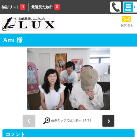
0
0
検討リスト
最近見た物件
お問合せ
Ami 様
前
次
画像タップで拡大表示【
1
/2】
コメント