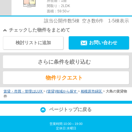
所在階：1階
間取り：2LDK
面積：59.50㎡
該当公開件数
5
棟 空き数
6
件
1-5
棟表示
チェックした物件をまとめて
検討リストに追加
お問い合わせ
さらに条件を絞り込む
物件リクエスト
賃貸・売買・管理はLUX
>
(賃貸)地域から探す
>
相模原市緑区
>
大島の賃貸物
件
ページトップに戻る
営業時間:10:00～19:00
定休日:水曜日