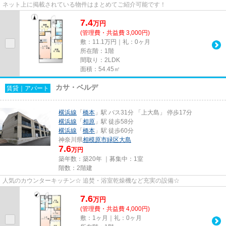
ネット上に掲載されている物件はまとめてご紹介可能です！
7.4
万
円
(管理費・共益費 3,000円)
敷：11.1万円｜礼：0ヶ月
所在階：1階
間取り：2LDK
面積：54.45㎡
カサ・ベルデ
賃貸｜アパート
横浜線
「
橋本
」駅 バス31分 「上大島」 停歩17分
横浜線
「
相原
」駅 徒歩58分
横浜線
「
橋本
」駅 徒歩60分
神奈川県
相模原市緑区
大島
7.6
万円
築年数：築20年 ｜募集中：
1室
階数：2階建
人気のカウンターキッチン☆ 追焚・浴室乾燥機など充実の設備☆
7.6
万
円
(管理費・共益費 4,000円)
敷：1ヶ月｜礼：0ヶ月