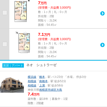
7
万
円
(管理費・共益費 3,000円)
敷：1ヶ月｜礼：0ヶ月
所在階：2階
間取り：2LDK
面積：54.45㎡
7.1
万
円
(管理費・共益費 3,000円)
敷：1ヶ月｜礼：0ヶ月
所在階：2階
間取り：2LDK
面積：54.45㎡
ネオ シュトラーゼ
賃貸｜アパート
横浜線
「
橋本
」駅 バス23分 「水場」 停歩3分
相模線
「
南橋本
」駅 徒歩52分
相模線
「
上溝
」駅 徒歩58分
神奈川県
相模原市緑区
大島
7.4
万円
築年数：築18年 ｜募集中：
1室
階数：2階建