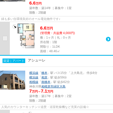
6.6
万円
築年数：築14年 ｜募集中：
1室
階数：2階建
緑も多い住環境良好のオール電化物件です♪
6.6
万
円
(管理費・共益費 4,000円)
敷：1ヶ月｜礼：0ヶ月
所在階：1階
間取り：1LDK
面積：48.46㎡
アシューレ
賃貸｜アパート
横浜線
「
橋本
」駅 バス15分 「上大島北」 停歩8分
横浜線
「
相原
」駅 徒歩59分
相模線
「
南橋本
」駅 徒歩62分
神奈川県
相模原市緑区
大島
7
7.1
万円～
万円
築年数：築17年 ｜募集中：
2室
階数：2階建
人気のカウンターキッチン☆追焚・浴室乾燥機など充実の設備☆