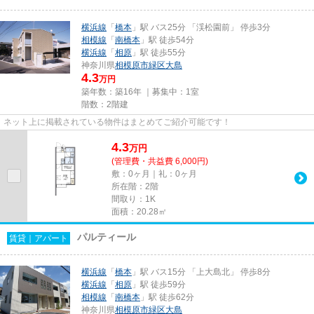
横浜線
「
橋本
」駅 バス25分 「渓松園前」 停歩3分
相模線
「
南橋本
」駅 徒歩54分
横浜線
「
相原
」駅 徒歩55分
神奈川県
相模原市緑区
大島
4.3
万円
築年数：築16年 ｜募集中：
1室
階数：2階建
ネット上に掲載されている物件はまとめてご紹介可能です！
4.3
万
円
(管理費・共益費 6,000円)
敷：0ヶ月｜礼：0ヶ月
所在階：2階
間取り：1K
面積：20.28㎡
パルティール
賃貸｜アパート
横浜線
「
橋本
」駅 バス15分 「上大島北」 停歩8分
横浜線
「
相原
」駅 徒歩59分
相模線
「
南橋本
」駅 徒歩62分
神奈川県
相模原市緑区
大島