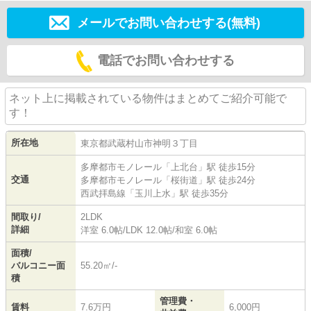
メールでお問い合わせする(無料)
電話でお問い合わせする
ネット上に掲載されている物件はまとめてご紹介可能で
す！
所在地
東京都
武蔵村山市
神明
３丁目
多摩都市モノレール
「
上北台
」駅 徒歩15分
交通
多摩都市モノレール
「
桜街道
」駅 徒歩24分
西武拝島線
「
玉川上水
」駅 徒歩35分
間取り/
2LDK
詳細
洋室 6.0帖
/
LDK 12.0帖
/
和室 6.0帖
面積/
バルコニー面
55.20㎡/-
積
管理費・
賃料
7.6万円
6,000円