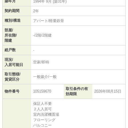
築年月
1994年 9月 (築31年)
契約期間
2年
種別/構造
アパート/軽量鉄骨
部屋/
所在階/
-/2階/2階建
階建
総戸数
-
現況/
空家/即時
入居可能日
取引態様/
一般媒介/一般
賃貸区分
取引条件の有
物件番号
105159670
2026年08月15日
効期限
保証人不要
２人入居可
室内洗濯機置場
フローリング
バルコニー