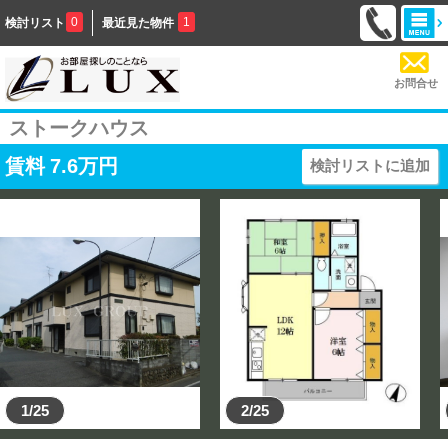
0
1
検討リスト
最近見た物件
お問合せ
ストークハウス
賃料
7.6
万円
検討リストに追加
1/25
2/25