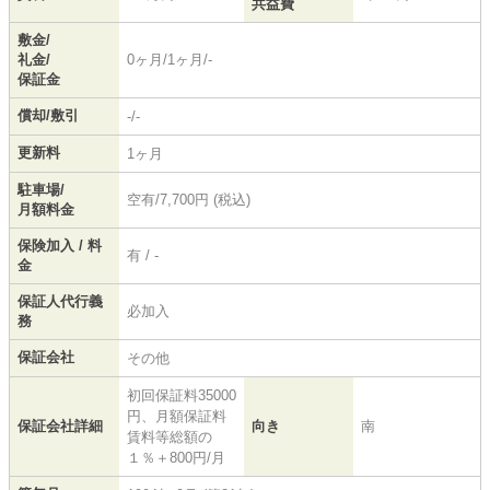
共益費
敷金/
礼金/
0ヶ月/1ヶ月/-
保証金
償却/敷引
-/-
更新料
1ヶ月
駐車場/
空有/7,700円 (税込)
月額料金
保険加入 / 料
有 / -
金
保証人代行義
必加入
務
保証会社
その他
初回保証料35000
円、月額保証料
保証会社詳細
向き
南
賃料等総額の
１％＋800円/月