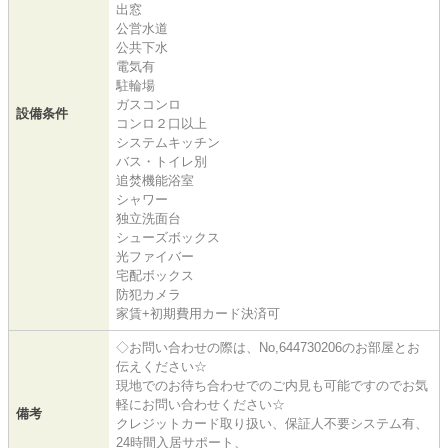
出窓
公営水道
公共下水
電気有
駐輪場
ガスコンロ
設備条件
コンロ２口以上
システムキッチン
バス・トイレ別
追焚機能浴室
シャワー
独立洗面台
シューズボックス
光ファイバー
宅配ボックス
防犯カメラ
家賃+初期費用カード決済可
◇お問い合わせの際は、No,644730206のお部屋とお
伝えください☆
現地でのお待ち合わせでのご内見も可能ですのでお気
軽にお問い合わせください☆
備考
クレジットカード取り扱い、保証人不要システム有、
24時間入居サポート、