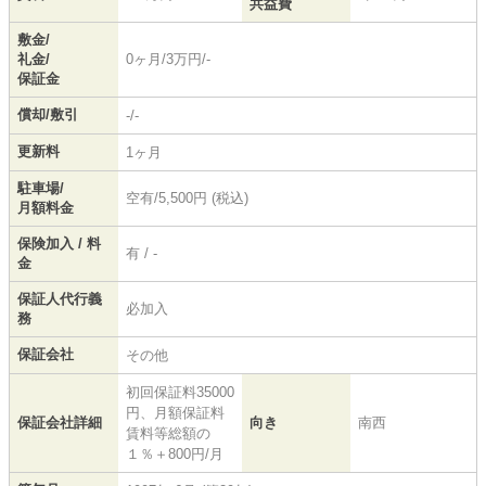
共益費
敷金/
礼金/
0ヶ月/3万円/-
保証金
償却/敷引
-/-
更新料
1ヶ月
駐車場/
空有/5,500円 (税込)
月額料金
保険加入 / 料
有 / -
金
保証人代行義
必加入
務
保証会社
その他
初回保証料35000
円、月額保証料
保証会社詳細
向き
南西
賃料等総額の
１％＋800円/月