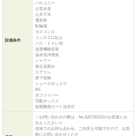
バルコニー
公営水道
公共下水
電気有
駐輪場
ガスコンロ
コンロ２口以上
設備条件
バス・トイレ別
追焚機能浴室
温水洗浄便座
シャワー
独立洗面台
エアコン
床下収納
シューズボックス
BS
光ファイバー
宅配ボックス
初期費用カード決済可
◇お問い合わせの際は、No,926750101のお部屋とお
伝えください☆
現地でのお待ち合わせ、ご内見も可能ですので、お気
軽にお問い合わせくださ