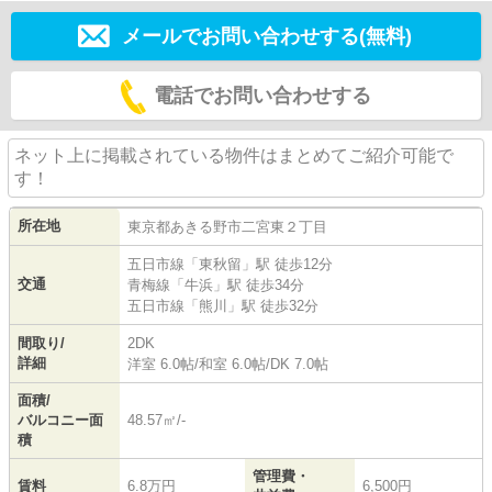
メールでお問い合わせする(無料)
電話でお問い合わせする
ネット上に掲載されている物件はまとめてご紹介可能で
す！
所在地
東京都
あきる野市
二宮東
２丁目
五日市線
「
東秋留
」駅 徒歩12分
交通
青梅線
「
牛浜
」駅 徒歩34分
五日市線
「
熊川
」駅 徒歩32分
間取り/
2DK
詳細
洋室 6.0帖
/
和室 6.0帖
/
DK 7.0帖
面積/
バルコニー面
48.57㎡/-
積
管理費・
賃料
6.8万円
6,500円