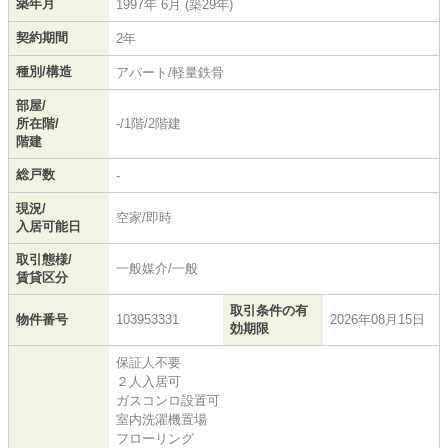
築年月
1997年 6月 (築29年)
契約期間
2年
種別/構造
アパート/軽量鉄骨
部屋/
所在階/
-/1階/2階建
階建
総戸数
-
現況/
空家/即時
入居可能日
取引態様/
一般媒介/一般
賃貸区分
取引条件の有
物件番号
103953331
2026年08月15日
効期限
保証人不要
２人入居可
ガスコンロ設置可
室内洗濯機置場
フローリング