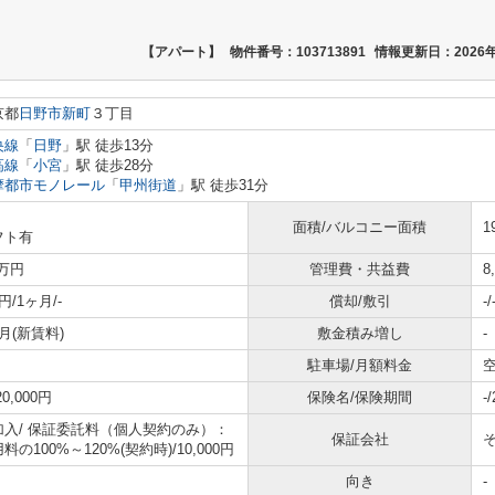
【アパート】
物件番号：103713891
情報更新日：2026年
京都
日野市
新町
３丁目
央線
「
日野
」駅 徒歩13分
高線
「
小宮
」駅 徒歩28分
摩都市モノレール
「
甲州街道
」駅 徒歩31分
面積/バルコニー面積
1
フト有
7万円
管理費・共益費
8
円/1ヶ月/-
償却/敷引
-/
月(新賃料)
敷金積み増し
-
駐車場/月額料金
空
20,000円
保険名/保険期間
-
加入/
保証委託料（個人契約のみ）：
保証会社
料の100%～120%(契約時)/10,000円
向き
-