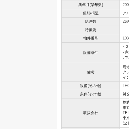
築年月(築年数)
20
種別/構造
ア
総戸数
26
特優賃
-
物件番号
103
２
家
設備条件
T
現
備考
ク
イ
設備(その他)
LE
条件(その他)
鍵交
株
東
取扱会社
TEL
東京
(