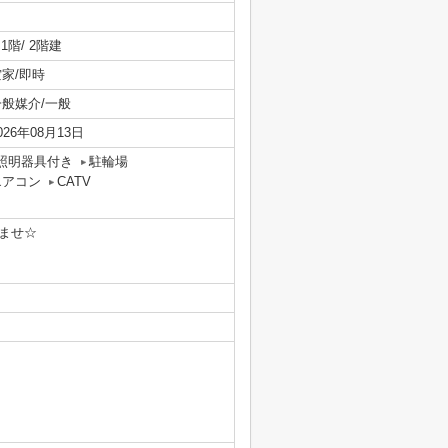
/ 1階/ 2階建
空家/即時
一般媒介/一般
026年08月13日
照明器具付き
駐輪場
エアコン
CATV
ませ☆