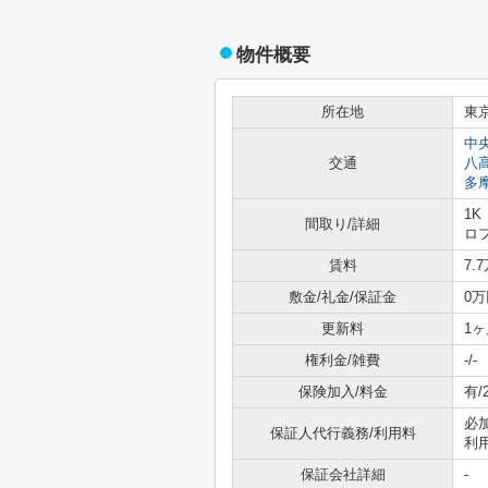
物件概要
所在地
東
中
交通
八
多
1K
間取り/詳細
ロ
賃料
7.
敷金/礼金/保証金
0万
更新料
1ヶ
権利金/雑費
-/-
保険加入/料金
有/
必
保証人代行義務/利用料
利用
保証会社詳細
-