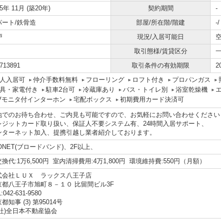
05年 11月 (築20年)
契約期間
-
パート/鉄骨造
部屋/所在階/階建
-
戸
現況/入居可能日
取引態様/賃貸区分
713891
取引条件の有効期限
2
人入居可
仲介手数料無料
フローリング
ロフト付き
プロパンガス
具・家電付き
駐車2台可
冷蔵庫あり
バス・トイレ別
浴室乾燥機
Vモニタ付インターホン
宅配ボックス
初期費用カード決済可
地でのお待ち合わせ、ご内見も可能ですので、お気軽にお問い合わせください
レジットカード取り扱い、保証人不要システム有、24時間入居サポート、
ンターネット加入、提携引越し業者紹介しております。
ONET(ブロードバンド)、2F以上、
換代:1万6,500円 室内清掃費用:4万1,800円 環境維持費:550円（月額）
式会社ＬＵＸ ラックス八王子店
京都八王子市旭町８－１０ 比留間ビル3F
:042-631-9580
都知事 (3) 第95014号
公社)全日本不動産協会