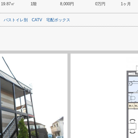
19.87㎡
1階
8,000円
0万円
1ヶ月
バストイレ別
CATV
宅配ボックス