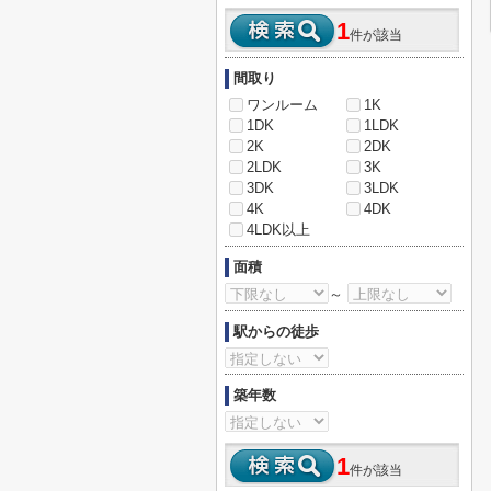
1
件が該当
間取り
ワンルーム
1K
1DK
1LDK
2K
2DK
2LDK
3K
3DK
3LDK
4K
4DK
4LDK以上
面積
～
駅からの徒歩
築年数
1
件が該当