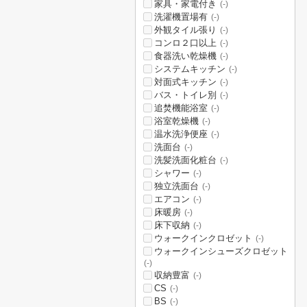
家具・家電付き
(-)
洗濯機置場有
(-)
外観タイル張り
(-)
コンロ２口以上
(-)
食器洗い乾燥機
(-)
システムキッチン
(-)
対面式キッチン
(-)
バス・トイレ別
(-)
追焚機能浴室
(-)
浴室乾燥機
(-)
温水洗浄便座
(-)
洗面台
(-)
洗髪洗面化粧台
(-)
シャワー
(-)
独立洗面台
(-)
エアコン
(-)
床暖房
(-)
床下収納
(-)
ウォークインクロゼット
(-)
ウォークインシューズクロゼット
(-)
収納豊富
(-)
CS
(-)
BS
(-)