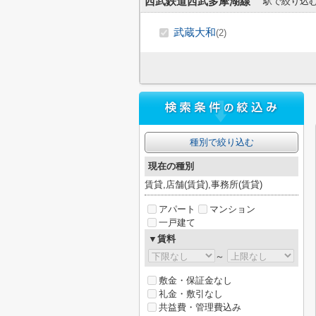
西武鉄道西武多摩湖線
駅で絞り込
武蔵大和
(2)
種別で絞り込む
現在の種別
賃貸,店舗(賃貸),事務所(賃貸)
アパート
マンション
一戸建て
▼賃料
～
敷金・保証金なし
礼金・敷引なし
共益費・管理費込み