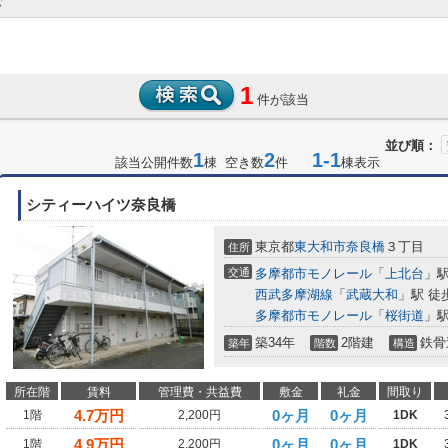
む
1
件が該当
並び順：
1
2
1-1
該当公開件数
棟 空き数
件
棟表示
シティーハイツ奈良橋
東京都
東大和市
奈良橋
３丁目
住所
交通
多摩都市モノレール
「
上北台
」駅
西武多摩湖線
「
武蔵大和
」駅 徒
多摩都市モノレール
「
桜街道
」駅
築34年
2階建
鉄骨
築年
階数
構造
所在階
賃料
管理費・共益費
敷金
礼金
間取り
4.7
万円
0ヶ月
0ヶ月
1階
2,200円
1DK
4.9
万円
0ヶ月
0ヶ月
1階
2,200円
1DK