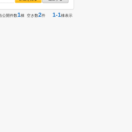
1
2
1-1
当公開件数
棟 空き数
件
棟表示