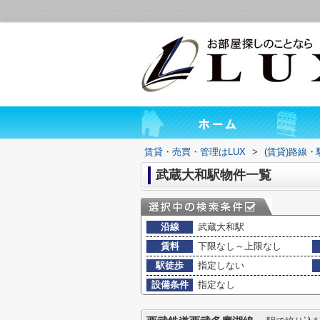
賃貸・売買・管理はLUX
>
(賃貸)路線
武蔵大和駅物件一覧
沿線
武蔵大和駅
賃料
下限なし～上限なし
駅徒歩
指定しない
設備条件
指定なし