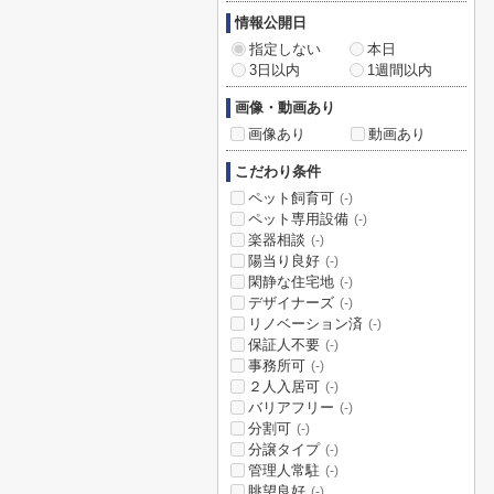
情報公開日
指定しない
本日
3日以内
1週間以内
画像・動画あり
画像あり
動画あり
こだわり条件
ペット飼育可
(-)
ペット専用設備
(-)
楽器相談
(-)
陽当り良好
(-)
閑静な住宅地
(-)
デザイナーズ
(-)
リノベーション済
(-)
保証人不要
(-)
事務所可
(-)
２人入居可
(-)
バリアフリー
(-)
分割可
(-)
分譲タイプ
(-)
管理人常駐
(-)
眺望良好
(-)