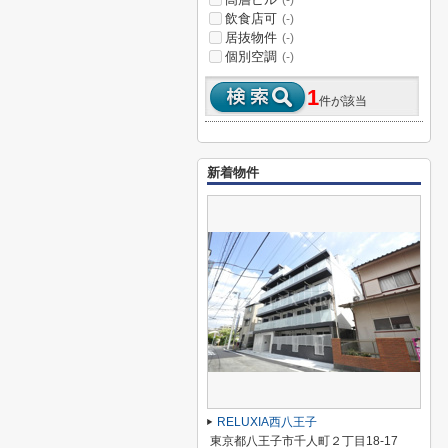
(-)
飲食店可
(-)
居抜物件
(-)
個別空調
(-)
1
件が該当
新着物件
RELUXIA西八王子
東京都八王子市千人町２丁目18-17