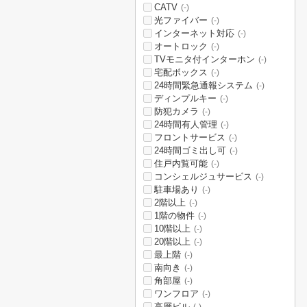
CATV
(-)
光ファイバー
(-)
インターネット対応
(-)
オートロック
(-)
TVモニタ付インターホン
(-)
宅配ボックス
(-)
24時間緊急通報システム
(-)
ディンプルキー
(-)
防犯カメラ
(-)
24時間有人管理
(-)
フロントサービス
(-)
24時間ゴミ出し可
(-)
住戸内覧可能
(-)
コンシェルジュサービス
(-)
駐車場あり
(-)
2階以上
(-)
1階の物件
(-)
10階以上
(-)
20階以上
(-)
最上階
(-)
南向き
(-)
角部屋
(-)
ワンフロア
(-)
高層ビル