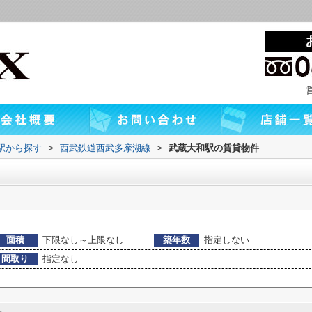
・駅から探す
>
西武鉄道西武多摩湖線
>
武蔵大和駅の賃貸物件
面積
下限なし～上限なし
築年数
指定しない
間取り
指定なし