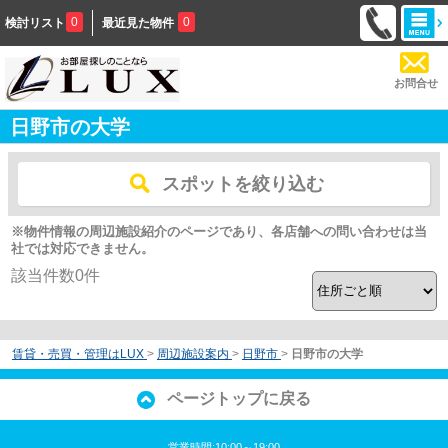
0
0
検討リスト
最近見た物件
お問合せ
日野市の大学
スポットを絞り込む
※物件情報の周辺施設紹介のページであり、各店舗への問い合わせは当
社では対応できません。
該当件数
0
件
賃貸・売買・管理はLUX
>
周辺施設案内
>
日野市
>
日野市の大学
ページトップに戻る
営業時間:10:00～19:00