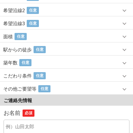
希望沿線2
任意
希望沿線3
任意
面積
任意
駅からの徒歩
任意
築年数
任意
こだわり条件
任意
その他ご要望等
任意
ご連絡先情報
お名前
必須