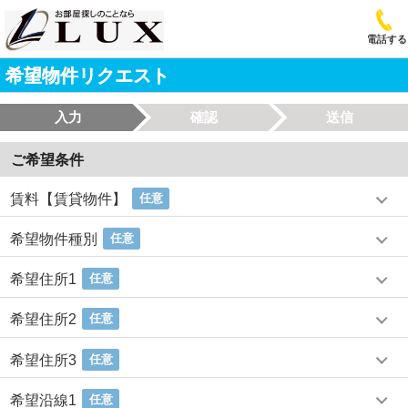
電話する
希望物件リクエスト
入力
確認
送信
ご希望条件
賃料【賃貸物件】
任意
希望物件種別
任意
希望住所1
任意
希望住所2
任意
希望住所3
任意
希望沿線1
任意