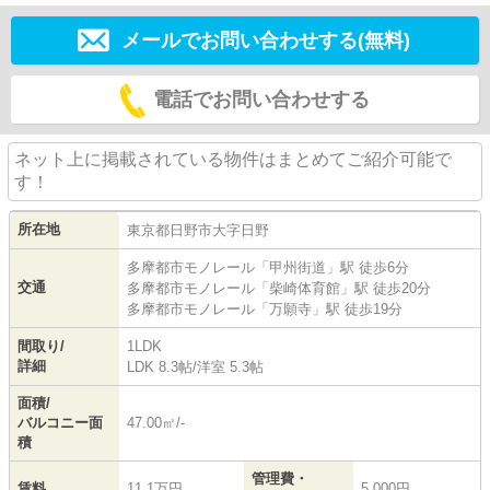
メールでお問い合わせする(無料)
電話でお問い合わせする
ネット上に掲載されている物件はまとめてご紹介可能で
す！
所在地
東京都
日野市
大字日野
多摩都市モノレール
「
甲州街道
」駅 徒歩6分
交通
多摩都市モノレール
「
柴崎体育館
」駅 徒歩20分
多摩都市モノレール
「
万願寺
」駅 徒歩19分
間取り/
1LDK
詳細
LDK 8.3帖
/
洋室 5.3帖
面積/
バルコニー面
47.00㎡/-
積
管理費・
賃料
11.1万円
5,000円