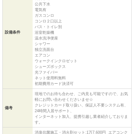
公共下水
電気有
ガスコンロ
コンロ２口以上
バス・トイレ別
設備条件
浴室乾燥機
温水洗浄便座
シャワー
独立洗面台
エアコン
ウォークインクロゼット
シューズボックス
光ファイバー
ネット使用料無料
初期費用カード決済可
現地でのお待ち合わせ、ご内見も可能ですので、お気
軽にお問い合わせくださいませ☆
クレジットカード取り扱い、保証人不要システム有、
備考
24時間入居サポート、
インターネット加入、提携引越し業者紹介しておりま
す。
消臭抗菌施工・消火剤セット:1万7,600円 エアコンク