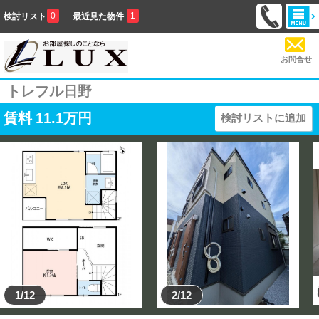
0
1
検討リスト
最近見た物件
お問合せ
トレフル日野
賃料
11.1
万円
検討リストに追加
1/12
2/12