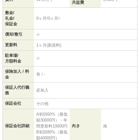
共益費
敷金/
礼金/
0ヶ月/0ヶ月/-
保証金
償却/敷引
-/-
更新料
1ヶ月(新賃料)
駐車場/
-/-
月額料金
保険加入 / 料
有 / -
金
保証人代行義
必加入
務
保証会社
その他
A初回60%（最低
額30000円）・年
保証会社詳細
向き
間更新料10000円
南
B初回80%（最低
額40000円）