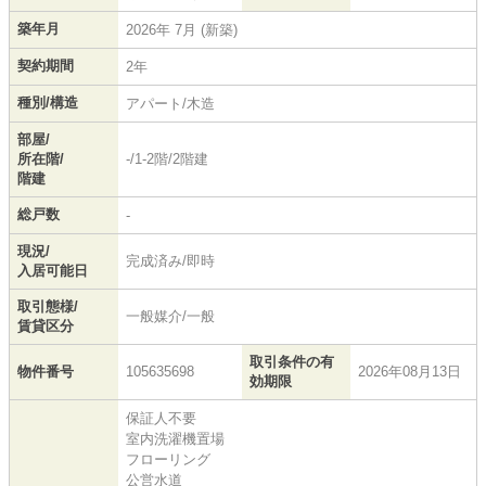
築年月
2026年 7月 (新築)
契約期間
2年
種別/構造
アパート/木造
部屋/
所在階/
-/1-2階/2階建
階建
総戸数
-
現況/
完成済み/即時
入居可能日
取引態様/
一般媒介/一般
賃貸区分
取引条件の有
物件番号
105635698
2026年08月13日
効期限
保証人不要
室内洗濯機置場
フローリング
公営水道