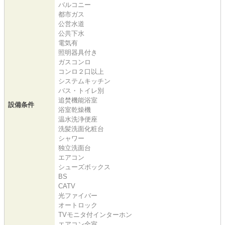
バルコニー
都市ガス
公営水道
公共下水
電気有
照明器具付き
ガスコンロ
コンロ２口以上
システムキッチン
バス・トイレ別
追焚機能浴室
設備条件
浴室乾燥機
温水洗浄便座
洗髪洗面化粧台
シャワー
独立洗面台
エアコン
シューズボックス
BS
CATV
光ファイバー
オートロック
TVモニタ付インターホン
エアコン全室