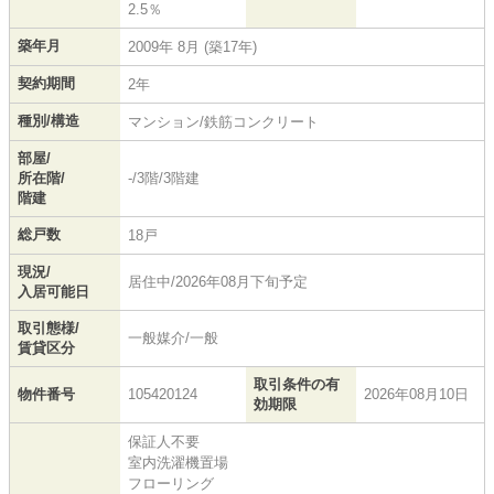
2.5％
築年月
2009年 8月 (築17年)
契約期間
2年
種別/構造
マンション/鉄筋コンクリート
部屋/
所在階/
-/3階/3階建
階建
総戸数
18戸
現況/
居住中/2026年08月下旬予定
入居可能日
取引態様/
一般媒介/一般
賃貸区分
取引条件の有
物件番号
105420124
2026年08月10日
効期限
保証人不要
室内洗濯機置場
フローリング