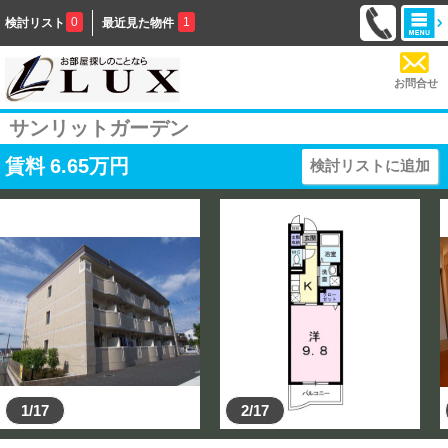
0
1
検討リスト
最近見た物件
お問合せ
サンリットガーデン
賃料
6.65
万円
検討リストに追加
1/17
2/17