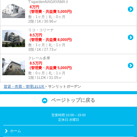
T’sgardenNAGAYAMAⅡ
8
万
円
(管理費・共益費 5,000円)
敷：1ヶ月｜礼：0ヶ月
2階 / 1K / 30.96㎡
リコ・コリーナ
8.5
万
円
(管理費・共益費 8,000円)
敷：1ヶ月｜礼：1ヶ月
3階 / 1K / 27.73㎡
クレール多摩
8.5
万
円
(管理費・共益費 5,000円)
敷：0ヶ月｜礼：1ヶ月
1階 / 1LDK / 31.05㎡
賃貸・売買・管理はLUX
>
サンリットガーデン
ページトップに戻る
営業時間:10:00～19:00
定休日:水曜日
ホーム