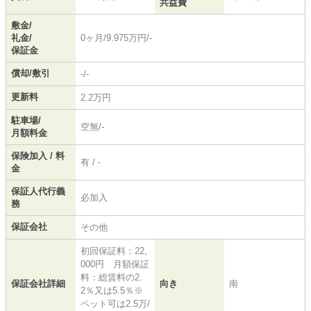
共益費
敷金/
礼金/
0ヶ月/9.975万円/-
保証金
償却/敷引
-/-
更新料
2.2万円
駐車場/
空無/-
月額料金
保険加入 / 料
有 / -
金
保証人代行義
必加入
務
保証会社
その他
初回保証料：22,
000円 月額保証
料：総賃料の2.
保証会社詳細
向き
南
2％又は5.5％※
ペット可は2.5万/