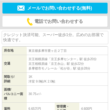
メールでお問い合わせする(無料)
電話でお問い合わせする
クレジット決済可能、スーパー徒歩1分。広めのお部屋で
快適です。
所在地
東京都
多摩市
豊ヶ丘
２丁目
京王相模原線
「
京王多摩センター
」駅 徒歩20分
交通
京王相模原線
「
京王永山
」駅 徒歩22分
多摩都市モノレール
「
松が谷
」駅 徒歩28分
間取り/
1K
詳細
洋室 9.8帖
/
K 2.0帖
面積/
バルコニー面
30.75㎡/-
積
管理費・
賃料
6.65万円
4,600円