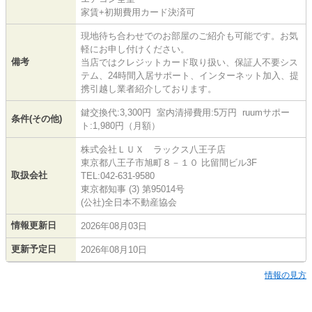
家賃+初期費用カード決済可
現地待ち合わせでのお部屋のご紹介も可能です。お気
軽にお申し付けください。
備考
当店ではクレジットカード取り扱い、保証人不要シス
テム、24時間入居サポート、インターネット加入、提
携引越し業者紹介しております。
鍵交換代:3,300円 室内清掃費用:5万円 ruumサポー
条件(その他)
ト:1,980円（月額）
株式会社ＬＵＸ ラックス八王子店
東京都八王子市旭町８－１０ 比留間ビル3F
取扱会社
TEL:042-631-9580
東京都知事 (3) 第95014号
(公社)全日本不動産協会
情報更新日
2026年08月03日
更新予定日
2026年08月10日
情報の見方