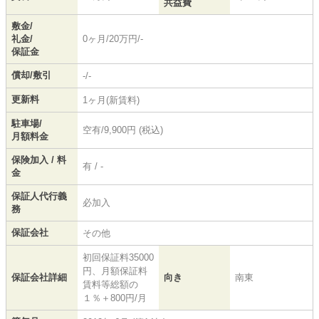
共益費
敷金/
礼金/
0ヶ月/20万円/-
保証金
償却/敷引
-/-
更新料
1ヶ月(新賃料)
駐車場/
空有/9,900円 (税込)
月額料金
保険加入 / 料
有 / -
金
保証人代行義
必加入
務
保証会社
その他
初回保証料35000
円、月額保証料
保証会社詳細
向き
南東
賃料等総額の
１％＋800円/月