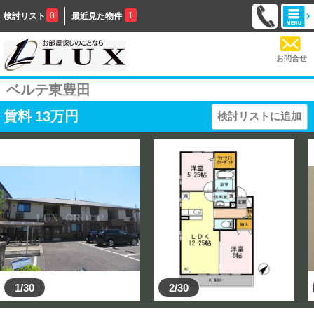
0
1
検討リスト
最近見た物件
お問合せ
ベルテ東豊田
賃料
13
万円
検討リストに追加
1/30
2/30