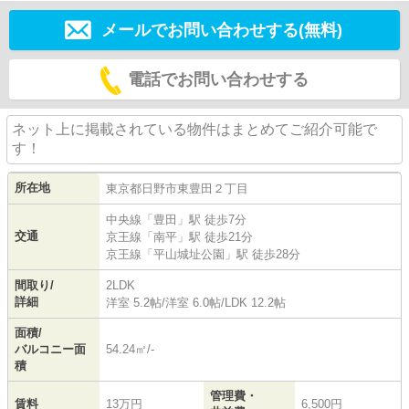
メールでお問い合わせする(無料)
電話でお問い合わせする
ネット上に掲載されている物件はまとめてご紹介可能で
す！
所在地
東京都
日野市
東豊田
２丁目
中央線
「
豊田
」駅 徒歩7分
交通
京王線
「
南平
」駅 徒歩21分
京王線
「
平山城址公園
」駅 徒歩28分
間取り/
2LDK
詳細
洋室 5.2帖
/
洋室 6.0帖
/
LDK 12.2帖
面積/
バルコニー面
54.24㎡/-
積
管理費・
賃料
13万円
6,500円