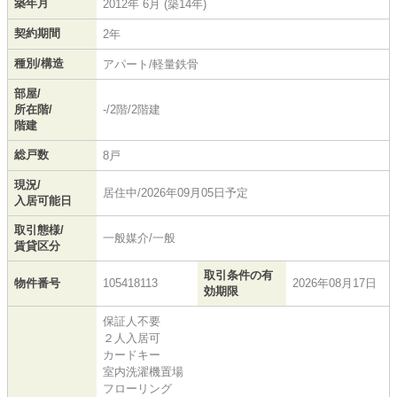
築年月
2012年 6月 (築14年)
契約期間
2年
種別/構造
アパート/軽量鉄骨
部屋/
所在階/
-/2階/2階建
階建
総戸数
8戸
現況/
居住中/2026年09月05日予定
入居可能日
取引態様/
一般媒介/一般
賃貸区分
取引条件の有
物件番号
105418113
2026年08月17日
効期限
保証人不要
２人入居可
カードキー
室内洗濯機置場
フローリング