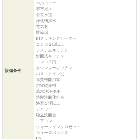
バルコニー
都市ガス
公営水道
浄化槽排水
電気有
駐輪場
IHクッキングヒーター
コンロ２口以上
システムキッチン
対面式キッチン
コンロ３口
カウンターキッチン
設備条件
バス・トイレ別
追焚機能浴室
浴室乾燥機
温水洗浄便座
洗髪洗面化粧台
浴室１坪以上
シャワー
独立洗面台
エアコン
ウォークインクロゼット
シューズボックス
BS