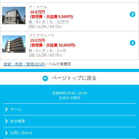
ラ・メール
10.6
万
円
(管理費・共益費 5,500円)
敷：0ヶ月｜礼：12万円
2階 / 1LDK / 50.72㎡
プリマヴェーラ
15.5
万
円
(管理費・共益費 10,000円)
敷：0ヶ月｜礼：1ヶ月
1階 / 2LDK / 63.70㎡
賃貸・売買・管理はLUX
>
ベルテ東豊田
ページトップに戻る
営業時間:10:00～19:00
定休日:水曜日
ホーム
会社概要
お問い合わせ