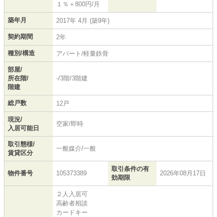
１％＋800円/月
築年月
2017年 4月 (築9年)
契約期間
2年
種別/構造
アパート/軽量鉄骨
部屋/
所在階/
-/3階/3階建
階建
総戸数
12戸
現況/
空家/即時
入居可能日
取引態様/
一般媒介/一般
賃貸区分
取引条件の有
物件番号
105373389
2026年08月17日
効期限
２人入居可
高齢者相談
カードキー