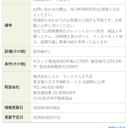
お問い合わせの際は、No.987090303のお部屋とお伝
えください。
現地待ち合わせでのお部屋のご紹介も可能です。お気
備考
軽にお申し付けください。
当社では初期費用のクレジットカード決済、保証人不
要システム、24時間入居サポート、インターネット加
入、提携引越し業者の紹介等承っております。
設備(その他)
室内物干し
ICロック電池(初回2年毎):2,750円 鍵交換代:1万6,500
条件(その他)
円 室内清掃費用:6万500円
株式会社ＬＵＸ ラックス八王子店
東京都八王子市旭町８－１０ 比留間ビル3F
取扱会社
TEL:042-631-9580
東京都知事 (3) 第95014号
(公社)全日本不動産協会
情報更新日
2026年08月08日
更新予定日
2026年08月17日
情報の見方