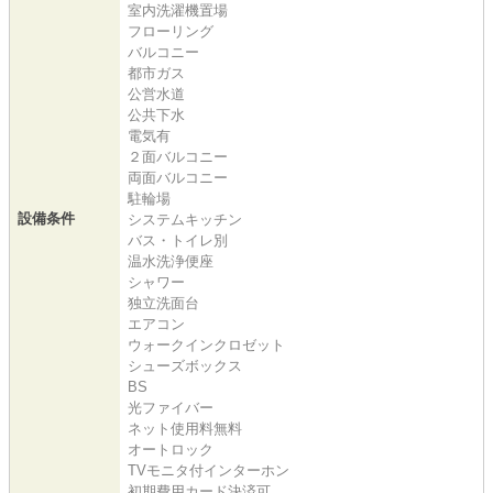
室内洗濯機置場
フローリング
バルコニー
都市ガス
公営水道
公共下水
電気有
２面バルコニー
両面バルコニー
駐輪場
設備条件
システムキッチン
バス・トイレ別
温水洗浄便座
シャワー
独立洗面台
エアコン
ウォークインクロゼット
シューズボックス
BS
光ファイバー
ネット使用料無料
オートロック
TVモニタ付インターホン
初期費用カード決済可