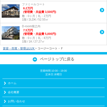
ファミールコート
6.2
万
円
(管理費・共益費 3,500円)
敷：0ヶ月｜礼：2万円
1階 / 2LDK / 52.55㎡
D-room堀之内
7.5
万
円
(管理費・共益費 5,000円)
敷：0ヶ月｜礼：8万円
1階 / 1K / 27.27㎡
賃貸・売買・管理はLUX
>
コージーコート・Ｆ
ページトップに戻る
営業時間:10:00～19:00
定休日:水曜日
ホーム
会社概要
お問い合わせ