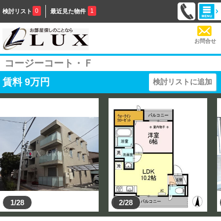
0
1
検討リスト
最近見た物件
お問合せ
コージーコート・Ｆ
賃料
9
万円
検討リストに追加
1/28
2/28