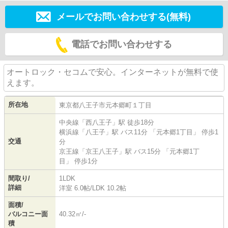
メールでお問い合わせする(無料)
電話でお問い合わせする
オートロック・セコムで安心。インターネットが無料で使
えます。
所在地
東京都
八王子市
元本郷町
１丁目
中央線
「
西八王子
」駅 徒歩18分
横浜線
「
八王子
」駅 バス11分 「元本郷1丁目」 停歩1
交通
分
京王線
「
京王八王子
」駅 バス15分 「元本郷1丁
目」 停歩1分
間取り/
1LDK
詳細
洋室 6.0帖
/
LDK 10.2帖
面積/
バルコニー面
40.32㎡/-
積