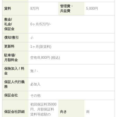
管理費・
賃料
9万円
5,000円
共益費
敷金/
礼金/
0ヶ月/5万円/-
保証金
償却/敷引
-/-
更新料
1ヶ月(新賃料)
駐車場/
空有/8,800円 (税込)
月額料金
保険加入 / 料
無 / -
金
保証人代行義
必加入
務
保証会社
その他
初回保証料35000
円、月額保証料
保証会社詳細
向き
南
賃料等総額の