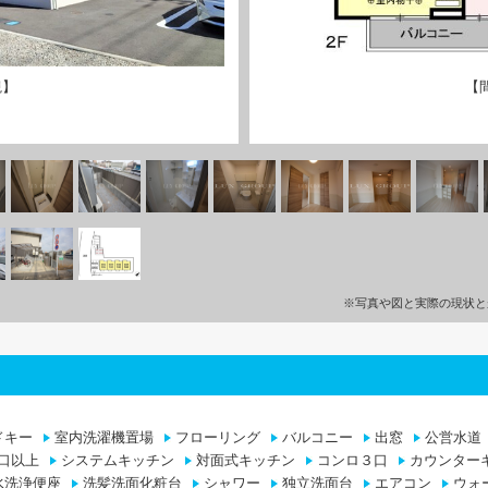
観】
【
※写真や図と実際の現状と
ドキー
室内洗濯機置場
フローリング
バルコニー
出窓
公営水道
口以上
システムキッチン
対面式キッチン
コンロ３口
カウンター
水洗浄便座
洗髪洗面化粧台
シャワー
独立洗面台
エアコン
ウォ