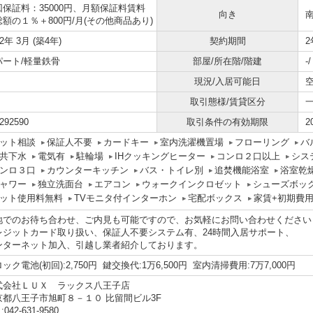
回保証料：35000円、月額保証料賃料
向き
額の１％＋800円/月(その他商品あり)
22年 3月 (築4年)
契約期間
2
パート/軽量鉄骨
部屋/所在階/階建
-
現況/入居可能日
取引態様/賃貸区分
292590
取引条件の有効期限
2
ット相談
保証人不要
カードキー
室内洗濯機置場
フローリング
バ
共下水
電気有
駐輪場
IHクッキングヒーター
コンロ２口以上
シス
ンロ３口
カウンターキッチン
バス・トイレ別
追焚機能浴室
浴室乾
ャワー
独立洗面台
エアコン
ウォークインクロゼット
シューズボッ
ット使用料無料
TVモニタ付インターホン
宅配ボックス
家賃+初期費
地でのお待ち合わせ、ご内見も可能ですので、お気軽にお問い合わせください
レジットカード取り扱い、保証人不要システム有、24時間入居サポート、
ンターネット加入、引越し業者紹介しております。
ロック電池(初回):2,750円 鍵交換代:1万6,500円 室内清掃費用:7万7,000円
式会社ＬＵＸ ラックス八王子店
京都八王子市旭町８－１０ 比留間ビル3F
:042-631-9580