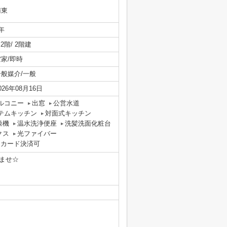
南東
年
/ 2階/ 2階建
空家/即時
一般媒介/一般
026年08月16日
ルコニー
出窓
公営水道
テムキッチン
対面式キッチン
燥機
温水洗浄便座
洗髪洗面化粧台
クス
光ファイバー
用カード決済可
ませ☆