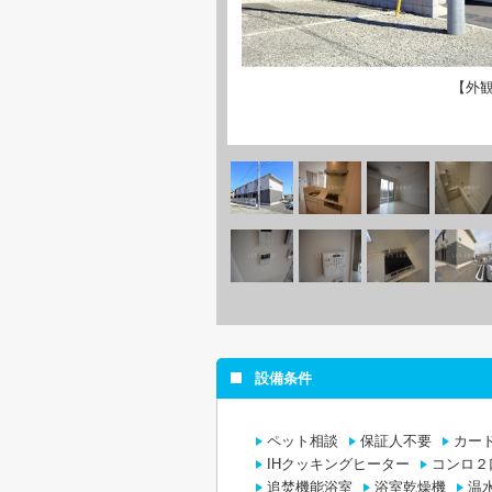
【外
設備条件
ペット相談
保証人不要
カー
IHクッキングヒーター
コンロ２
追焚機能浴室
浴室乾燥機
温