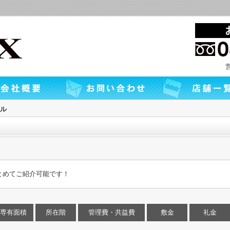
ル
とめてご紹介可能です！
専有面積
所在階
管理費・共益費
敷金
礼金