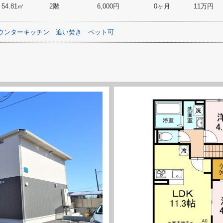
54.81㎡
2階
6,000円
0ヶ月
11万円
ウンターキッチン
追い焚き
ペット可