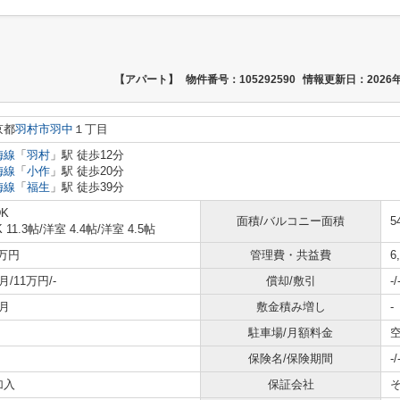
【アパート】
物件番号：105292590
情報更新日：2026年
京都
羽村市
羽中
１丁目
梅線
「
羽村
」駅 徒歩12分
梅線
「
小作
」駅 徒歩20分
梅線
「
福生
」駅 徒歩39分
DK
面積/バルコニー面積
5
 11.3帖
/
洋室 4.4帖
/
洋室 4.5帖
8万円
管理費・共益費
6
月/11万円/-
償却/敷引
-/
月
敷金積み増し
-
駐車場/月額料金
空
保険名/保険期間
-/
加入
保証会社