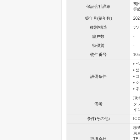
初
保証会社詳細
等総
築年月(築年数)
20
種別/構造
ア
総戸数
-
特優賃
-
物件番号
105
ペ
公
コ
設備条件
シ
ネ
現
備考
ク
イ
条件(その他)
IC
株
東
取扱会社
TEL