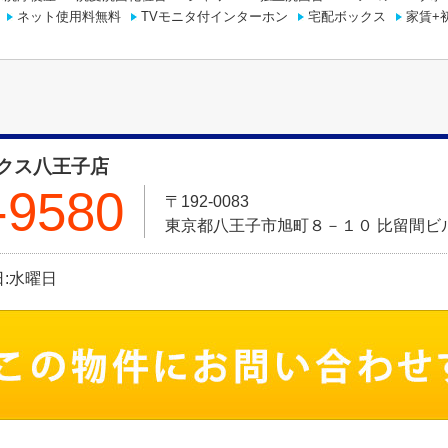
ネット使用料無料
TVモニタ付インターホン
宅配ボックス
家賃+
クス八王子店
-9580
〒192-0083
東京都八王子市旭町８－１０ 比留間ビル
休日:水曜日