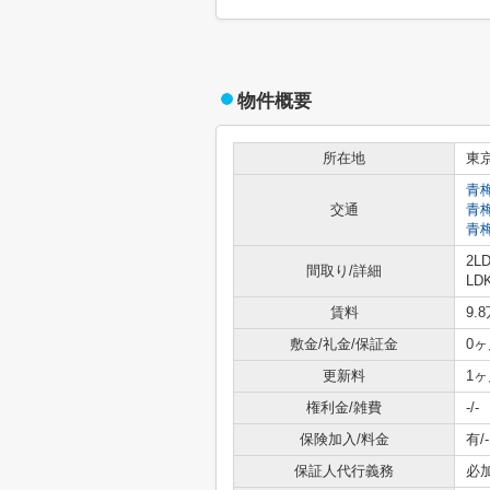
物件概要
所在地
東
青
交通
青
青
2L
間取り/詳細
LDK
賃料
9.
敷金/礼金/保証金
0ヶ
更新料
1ヶ
権利金/雑費
-/-
保険加入/料金
有/-
保証人代行義務
必