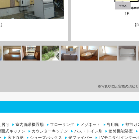
観】
【
※写真や図と実際の現状と
入居可
室内洗濯機置場
フローリング
メゾネット
専用庭
都市ガ
対面式キッチン
カウンターキッチン
バス・トイレ別
追焚機能浴室
ン
床下収納
シューズボックス
光ファイバー
TVモニタ付インター