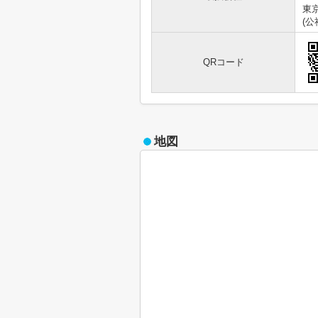
東京
(
QRコード
地図