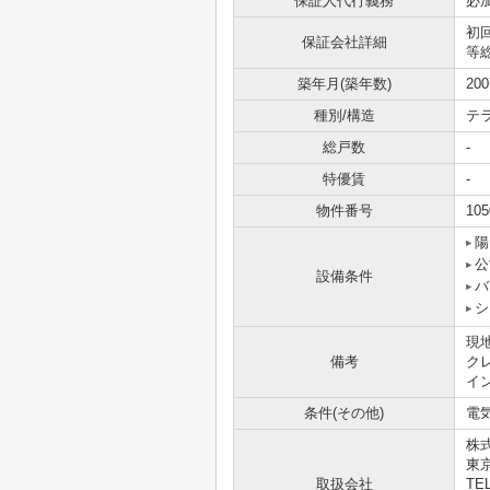
保証人代行義務
必
初
保証会社詳細
等総
築年月(築年数)
20
種別/構造
テ
総戸数
-
特優賃
-
物件番号
105
陽
公
設備条件
バ
シ
現
備考
ク
イ
条件(その他)
電気
株
東
取扱会社
TEL