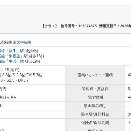
【テラス】
物件番号：105074675
情報更新日：2026年
京都
福生市
大字福生
梅線
「
福生
」駅 徒歩4分
高線
「
東福生
」駅 徒歩18分
梅線
「
牛浜
」駅 徒歩19分
K＋1S(納戸)
 8.8帖
/
S 2.5帖
/
DK 5.7帖
面積/バルコニー面積
4
.8・S2.5・DK5.7
8万円
管理費・共益費
6
月/1ヶ月/-
償却/敷引
-/
月
敷金積み増し
-
駐車場/月額料金
無
保険名/保険期間
-/