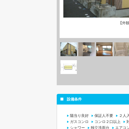
【外
設備条件
陽当り良好
保証人不要
２人
ガスコンロ
コンロ２口以上
シャワー
独立洗面台
エアコ