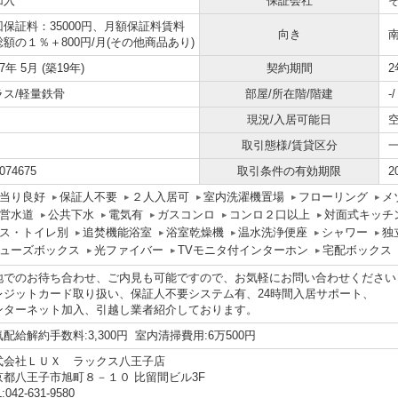
加入
保証会社
回保証料：35000円、月額保証料賃料
向き
額の１％＋800円/月(その他商品あり)
07年 5月 (築19年)
契約期間
2
ラス/軽量鉄骨
部屋/所在階/階建
-
現況/入居可能日
取引態様/賃貸区分
074675
取引条件の有効期限
2
当り良好
保証人不要
２人入居可
室内洗濯機置場
フローリング
メ
営水道
公共下水
電気有
ガスコンロ
コンロ２口以上
対面式キッチ
ス・トイレ別
追焚機能浴室
浴室乾燥機
温水洗浄便座
シャワー
独
ューズボックス
光ファイバー
TVモニタ付インターホン
宅配ボックス
地でのお待ち合わせ、ご内見も可能ですので、お気軽にお問い合わせください
レジットカード取り扱い、保証人不要システム有、24時間入居サポート、
ンターネット加入、引越し業者紹介しております。
配給解約手数料:3,300円 室内清掃費用:6万500円
式会社ＬＵＸ ラックス八王子店
京都八王子市旭町８－１０ 比留間ビル3F
:042-631-9580