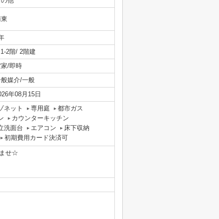
その他
南東
年
/ 1-2階/ 2階建
空家/即時
一般媒介/一般
026年08月15日
ゾネット
専用庭
都市ガス
ン
カウンターキッチン
立洗面台
エアコン
床下収納
初期費用カード決済可
ませ☆