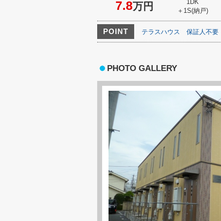
1DK
7.8
万円
＋1S(納戸)
POINT
テラスハウス
保証人不要
PHOTO GALLERY