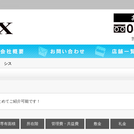
 シス
とめてご紹介可能です！
専有面積
所在階
管理費・共益費
敷金
礼金