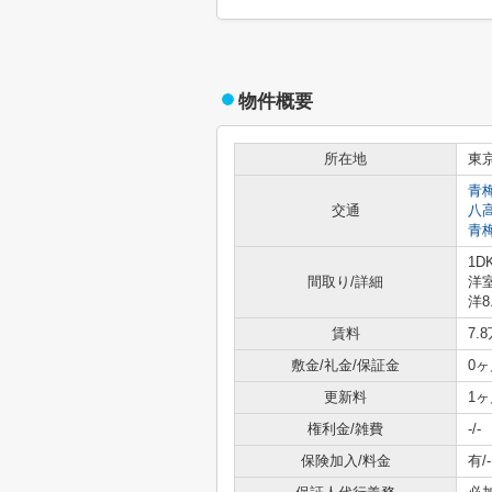
物件概要
所在地
東
青
交通
八
青
1D
間取り/詳細
洋室
洋8
賃料
7.
敷金/礼金/保証金
0ヶ
更新料
1ヶ
権利金/雑費
-/-
保険加入/料金
有/-