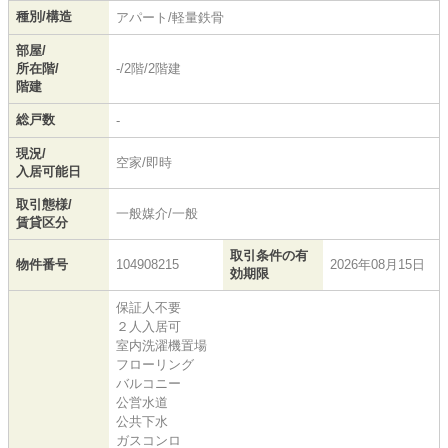
種別/構造
アパート/軽量鉄骨
部屋/
所在階/
-/2階/2階建
階建
総戸数
-
現況/
空家/即時
入居可能日
取引態様/
一般媒介/一般
賃貸区分
取引条件の有
物件番号
104908215
2026年08月15日
効期限
保証人不要
２人入居可
室内洗濯機置場
フローリング
バルコニー
公営水道
公共下水
ガスコンロ