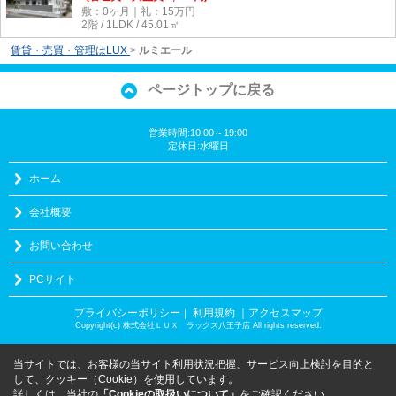
敷：0ヶ月｜礼：15万円
2階 / 1LDK / 45.01㎡
賃貸・売買・管理はLUX
>
ルミエール
ページトップに戻る
営業時間:10:00～19:00
定休日:水曜日
ホーム
会社概要
お問い合わせ
PCサイト
プライバシーポリシー
利用規約
｜アクセスマップ
｜
Copyright(c) 株式会社ＬＵＸ ラックス八王子店 All rights reserved.
当サイトでは、お客様の当サイト利用状況把握、サービス向上検討を目的と
して、クッキー（Cookie）を使用しています。
詳しくは、当社の
「Cookieの取扱いについて」
をご確認ください。