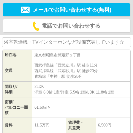
メールでお問い合わせする(無料)
電話でお問い合わせする
浴室乾燥機・TVインターホンなど設備充実しています☆
所在地
東京都
昭島市
武蔵野
２丁目
西武拝島線
「
西武立川
」駅 徒歩11分
交通
西武拝島線
「
武蔵砂川
」駅 徒歩20分
青梅線
「
中神
」駅 徒歩28分
間取り/
2LDK
詳細
洋室 6.0帖 1室
/
洋室 5.5帖 1室
/
LDK 11.8帖 1室
面積/
バルコニー面
61.60㎡/-
積
管理費・
賃料
11.5万円
6,500円
共益費