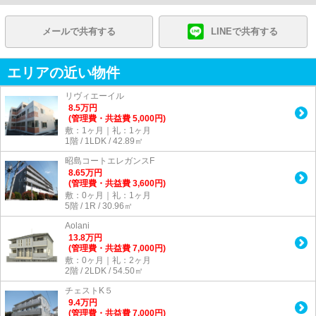
メールで共有する
LINEで共有する
エリアの近い物件
リヴィエーイル
8.5
万
円
(管理費・共益費 5,000円)
敷：1ヶ月｜礼：1ヶ月
1階 / 1LDK / 42.89㎡
昭島コートエレガンスF
8.65
万
円
(管理費・共益費 3,600円)
敷：0ヶ月｜礼：1ヶ月
5階 / 1R / 30.96㎡
Aolani
13.8
万
円
(管理費・共益費 7,000円)
敷：0ヶ月｜礼：2ヶ月
2階 / 2LDK / 54.50㎡
チェストK５
9.4
万
円
(管理費・共益費 7,000円)