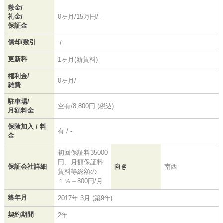
敷金/
礼金/
0ヶ月/15万円/-
保証金
償却/敷引
-/-
更新料
1ヶ月(新賃料)
権利金/
0ヶ月/-
雑費
駐車場/
空有/8,800円 (税込)
月額料金
保険加入 / 料
有 / -
金
初回保証料35000
円、月額保証料
保証会社詳細
向き
南西
賃料等総額の
１％＋800円/月
築年月
2017年 3月 (築9年)
契約期間
2年