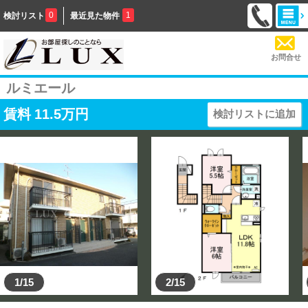
0
1
検討リスト
最近見た物件
お問合せ
ルミエール
賃料
11.5
万円
検討リストに追加
1/15
2/15