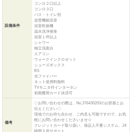
コンロ２口以上
コンロ３口
バス・トイレ別
追焚機能浴室
設備条件
浴室乾燥機
温水洗浄便座
浴室１坪以上
シャワー
独立洗面台
エアコン
ウォークインクロゼット
シューズボックス
BS
光ファイバー
ネット使用料無料
TVモニタ付インターホン
初期費用カード決済可
◇お問い合わせの際は、No,376430203のお部屋とお
伝えください◇
現地でのお待ち合わせ、ご内見も可能ですので、お気
軽にお問い合わせくださいませ☆
備考
クレジットカード取り扱い、保証人不要システム、24
時間入居サポート、