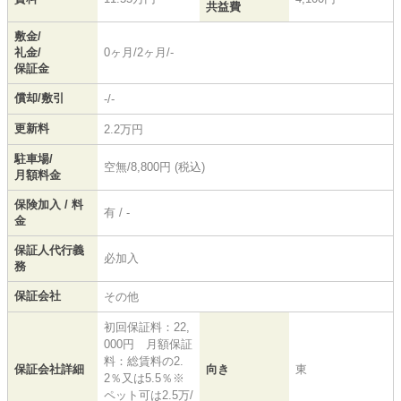
共益費
敷金/
礼金/
0ヶ月/2ヶ月/-
保証金
償却/敷引
-/-
更新料
2.2万円
駐車場/
空無/8,800円 (税込)
月額料金
保険加入 / 料
有 / -
金
保証人代行義
必加入
務
保証会社
その他
初回保証料：22,
000円 月額保証
料：総賃料の2.
保証会社詳細
向き
東
2％又は5.5％※
ペット可は2.5万/