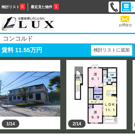
0
1
検討リスト
最近見た物件
お問合せ
コンコルド
賃料
11.55
万円
検討リストに追加
1/14
2/14