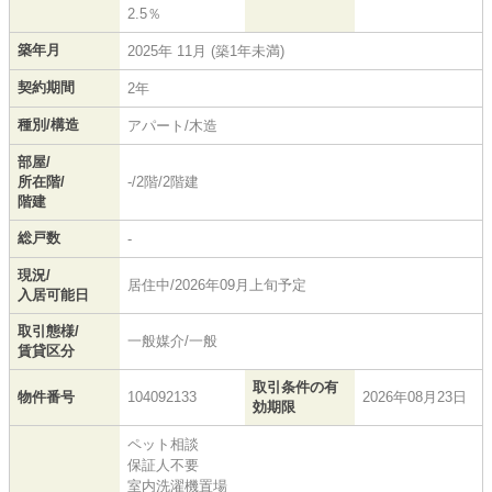
2.5％
築年月
2025年 11月 (築1年未満)
契約期間
2年
種別/構造
アパート/木造
部屋/
所在階/
-/2階/2階建
階建
総戸数
-
現況/
居住中/2026年09月上旬予定
入居可能日
取引態様/
一般媒介/一般
賃貸区分
取引条件の有
物件番号
104092133
2026年08月23日
効期限
ペット相談
保証人不要
室内洗濯機置場