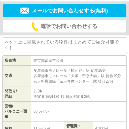
メールでお問い合わせする(無料)
電話でお問い合わせする
ネット上に掲載されている物件はまとめてご紹介可能で
す！
所在地
東京都
多摩市
和田
多摩都市モノレール
「
松が谷
」駅 徒歩19分
交通
多摩都市モノレール
「
大塚・帝京大学
」駅 徒歩19分
京王相模原線
「
京王多摩センター
」駅 徒歩27分
間取り/
2LDK
詳細
洋室 6.1帖
/
LDK 11.1帖
/
洋室 6.3帖
面積/
バルコニー面
58.57㎡/-
積
管理費・
賃料
11.55万円
4,100円