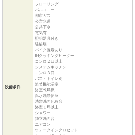
フローリング
バルコニー
都市ガス
公営水道
公共下水
電気有
照明器具付き
駐輪場
バイク置場あり
IHクッキングヒーター
コンロ２口以上
システムキッチン
コンロ３口
バス・トイレ別
追焚機能浴室
設備条件
浴室乾燥機
温水洗浄便座
洗髪洗面化粧台
浴室１坪以上
シャワー
独立洗面台
エアコン
ウォークインクロゼット