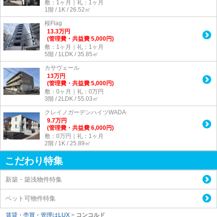
敷：1ヶ月｜礼：1ヶ月
1階 / 1K / 26.52㎡
桜Flag
13.3
万
円
(管理費・共益費 5,000円)
敷：1ヶ月｜礼：1ヶ月
5階 / 1LDK / 35.85㎡
カサヴェール
13
万
円
(管理費・共益費 5,000円)
敷：0ヶ月｜礼：0万円
3階 / 2LDK / 55.03㎡
クレイノガーデンハイツWADA
9.7
万
円
(管理費・共益費 6,000円)
敷：0万円｜礼：1ヶ月
2階 / 1K / 25.89㎡
こだわり特集
新築・築浅物件特集
ペット可物件特集
賃貸・売買・管理はLUX
>
コンコルド