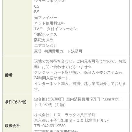
シューズボックス
CS
BS
光ファイバー
ネット使用料無料
TVモニタ付インターホン
宅配ボックス
防犯カメラ
エアコン2台
家賃+初期費用カード決済可
現地でのお待ち合わせ、ご内見も可能ですので、お気
軽にお問い合わせくださいませ☆
クレジットカード取り扱い、保証人不要システム有、
備考
24時間入居サポート、
インターネット加入、提携引越し業者紹介しておりま
す。
鍵交換代:3,300円 室内清掃費用:9万円 ruumサポー
条件(その他)
ト:1,980円（月額）
株式会社ＬＵＸ ラックス八王子店
東京都八王子市旭町８－１０ 比留間ビル3F
取扱会社
TEL:042-631-9580
東京都知事 (3) 第95014号