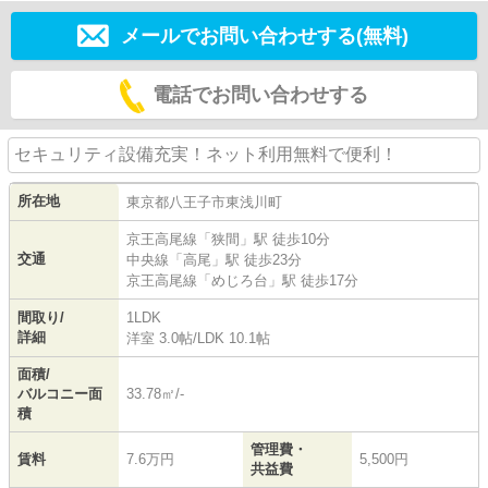
メールでお問い合わせする(無料)
電話でお問い合わせする
セキュリティ設備充実！ネット利用無料で便利！
所在地
東京都
八王子市
東浅川町
京王高尾線
「
狭間
」駅 徒歩10分
交通
中央線
「
高尾
」駅 徒歩23分
京王高尾線
「
めじろ台
」駅 徒歩17分
間取り/
1LDK
詳細
洋室 3.0帖
/
LDK 10.1帖
面積/
バルコニー面
33.78㎡/-
積
管理費・
賃料
7.6万円
5,500円
共益費