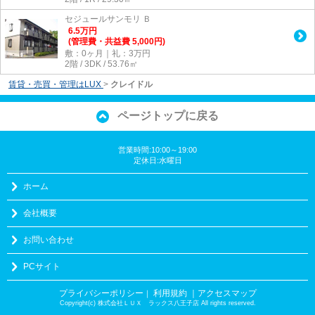
セジュールサンモリ Ｂ
6.5
万
円
(管理費・共益費 5,000円)
敷：0ヶ月｜礼：3万円
2階 / 3DK / 53.76㎡
賃貸・売買・管理はLUX
>
クレイドル
ページトップに戻る
営業時間:10:00～19:00
定休日:水曜日
ホーム
会社概要
お問い合わせ
PCサイト
プライバシーポリシー
利用規約
｜アクセスマップ
｜
Copyright(c) 株式会社ＬＵＸ ラックス八王子店 All rights reserved.