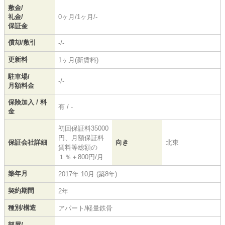
敷金/
礼金/
0ヶ月/1ヶ月/-
保証金
償却/敷引
-/-
更新料
1ヶ月(新賃料)
駐車場/
-/-
月額料金
保険加入 / 料
有 / -
金
初回保証料35000
円、月額保証料
保証会社詳細
向き
北東
賃料等総額の
１％＋800円/月
築年月
2017年 10月 (築8年)
契約期間
2年
種別/構造
アパート/軽量鉄骨
部屋/