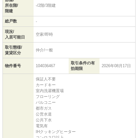
所在階/
-/2階/3階建
階建
総戸数
-
現況/
空家/即時
入居可能日
取引態様/
仲介/一般
賃貸区分
取引条件の有
物件番号
104036467
2026年08月17日
効期限
保証人不要
カードキー
室内洗濯機置場
フローリング
バルコニー
都市ガス
公営水道
公共下水
電気有
IHクッキングヒーター
コンロ２口以上