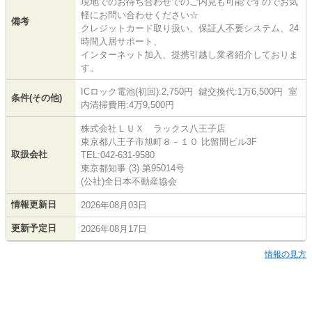
現地でのお待ち合わせでのご内見も可能ですのでお気
軽にお問い合わせください☆
備考
クレジットカード取り扱い、保証人不要システム、24
時間入居サポート、
インターネット加入、提携引越し業者紹介しておりま
す。
ICロック電池(初回):2,750円 鍵交換代:1万6,500円 室
条件(その他)
内清掃費用:4万9,500円
株式会社ＬＵＸ ラックス八王子店
東京都八王子市旭町８－１０ 比留間ビル3F
取扱会社
TEL:042-631-9580
東京都知事 (3) 第95014号
(公社)全日本不動産協会
情報更新日
2026年08月03日
更新予定日
2026年08月17日
情報の見方