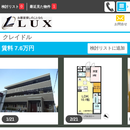
0
1
検討リスト
最近見た物件
お問合せ
クレイドル
賃料
7.6
万円
検討リストに追加
1/21
2/21