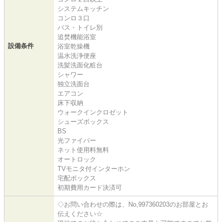
システムキッチン
コンロ３口
バス・トイレ別
追焚機能浴室
設備条件
浴室乾燥機
温水洗浄便座
洗髪洗面化粧台
シャワー
独立洗面台
エアコン
床下収納
ウォークインクロゼット
シューズボックス
BS
光ファイバー
ネット使用料無料
オートロック
TVモニタ付インターホン
宅配ボックス
初期費用カード決済可
◇お問い合わせの際は、No,997360203のお部屋とお
伝えください☆