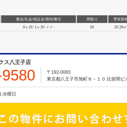
敷金/礼金/保証金/償却/敷引
間取り
専有面
0ヶ月/ 1ヶ月/ -/ -/ -
1K
20.28㎡
クス八王子店
-9580
〒192-0083
東京都八王子市旭町８－１０ 比留間ビル
休日:水曜日