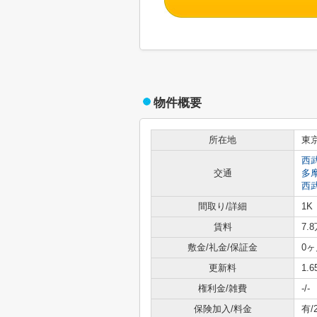
物件概要
所在地
東
西
交通
多
西
間取り/詳細
1K
賃料
7.
敷金/礼金/保証金
0ヶ
更新料
1.
権利金/雑費
-/-
保険加入/料金
有/