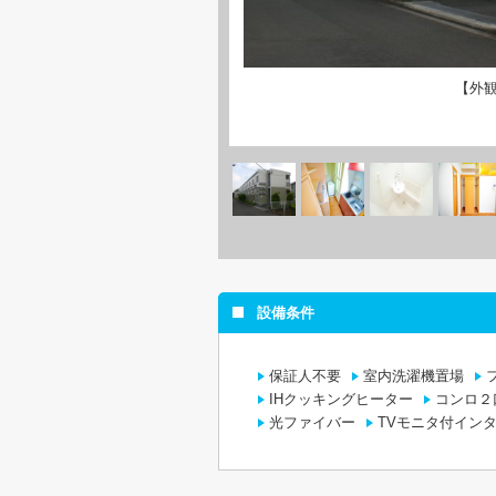
【外
設備条件
保証人不要
室内洗濯機置場
IHクッキングヒーター
コンロ２
光ファイバー
TVモニタ付イン