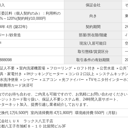
加入
保証会社
証委託料（個人契約のみ）：利用料の
向き
0%～120%(契約時)/10,000円
04年 4月 (築22年)
契約期間
2
パート/鉄骨造
部屋/所在階/階建
-
戸
現況/入居可能日
取引態様/賃貸区分
888098
取引条件の有効期限
2
証人不要
室内洗濯機置場
フローリング
ロフト付き
公営水道
公共
具・家電付き
IHクッキングヒーター
コンロ２口以上
システムキッチ
水洗浄便座
シャワー
エアコン
光ファイバー
TVモニタ付インターホ
期費用カード決済可
地でのお待ち合わせ、ご内見も可能ですので、お気軽にお問い合わせください
レジットカード取り扱い、保証人不要システム有、24時間入居サポート、
ンターネット加入、提携引越し業者紹介しております。
換代:1万6,500円 室内清掃費用:4万1,800円 環境維持費:550円（月額）
式会社ＬＵＸ ラックス八王子店
京都八王子市旭町８－１０ 比留間ビル3F