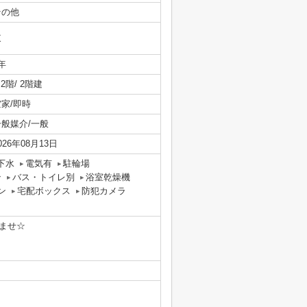
その他
東
年
/ 2階/ 2階建
空家/即時
一般媒介/一般
026年08月13日
下水
電気有
駐輪場
ン
バス・トイレ別
浴室乾燥機
ン
宅配ボックス
防犯カメラ
ませ☆