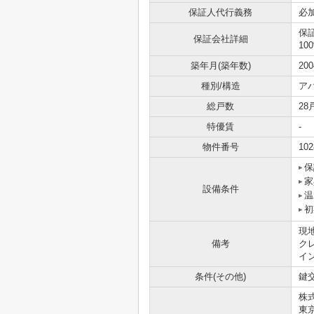
保証人代行義務
必
保
保証会社詳細
10
築年月(築年数)
20
種別/構造
ア
総戸数
28
特優賃
-
物件番号
102
保
家
設備条件
温
初
現
備考
ク
イ
条件(その他)
鍵交
株
東