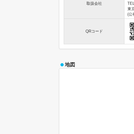
取扱会社
TEL
東京
(
QRコード
地図