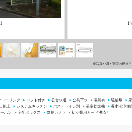
観】
【
※写真や図と実際の現状と
フローリング
ロフト付き
公営水道
公共下水
電気有
駐輪場
口以上
システムキッチン
バス・トイレ別
浴室乾燥機
温水洗浄便
ターホン
宅配ボックス
防犯カメラ
初期費用カード決済可