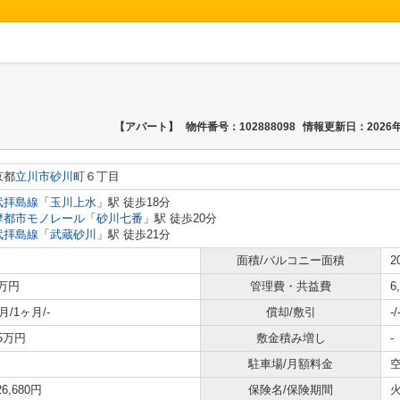
【アパート】
物件番号：102888098
情報更新日：2026年
京都
立川市
砂川町
６丁目
武拝島線
「
玉川上水
」駅 徒歩18分
摩都市モノレール
「
砂川七番
」駅 徒歩20分
武拝島線
「
武蔵砂川
」駅 徒歩21分
面積/バルコニー面積
2
8万円
管理費・共益費
6
月/1ヶ月/-
償却/敷引
-/
65万円
敷金積み増し
-
駐車場/月額料金
空
26,680円
保険名/保険期間
火