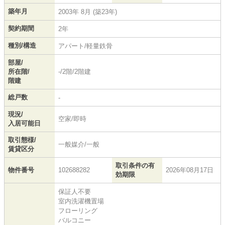
築年月
2003年 8月 (築23年)
契約期間
2年
種別/構造
アパート/軽量鉄骨
部屋/
所在階/
-/2階/2階建
階建
総戸数
-
現況/
空家/即時
入居可能日
取引態様/
一般媒介/一般
賃貸区分
取引条件の有
物件番号
102688282
2026年08月17日
効期限
保証人不要
室内洗濯機置場
フローリング
バルコニー