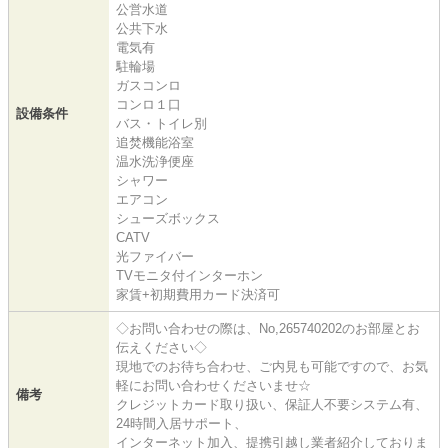
公営水道
公共下水
電気有
駐輪場
ガスコンロ
コンロ１口
設備条件
バス・トイレ別
追焚機能浴室
温水洗浄便座
シャワー
エアコン
シューズボックス
CATV
光ファイバー
TVモニタ付インターホン
家賃+初期費用カード決済可
◇お問い合わせの際は、No,265740202のお部屋とお
伝えください◇
現地でのお待ち合わせ、ご内見も可能ですので、お気
軽にお問い合わせくださいませ☆
備考
クレジットカード取り扱い、保証人不要システム有、
24時間入居サポート、
インターネット加入、提携引越し業者紹介しておりま