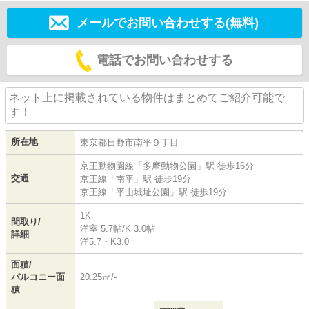
メールでお問い合わせする(無料)
電話でお問い合わせする
ネット上に掲載されている物件はまとめてご紹介可能で
す！
所在地
東京都
日野市
南平
９丁目
京王動物園線
「
多摩動物公園
」駅 徒歩16分
交通
京王線
「
南平
」駅 徒歩19分
京王線
「
平山城址公園
」駅 徒歩19分
1K
間取り/
洋室 5.7帖
/
K 3.0帖
詳細
洋5.7・K3.0
面積/
バルコニー面
20.25㎡/-
積