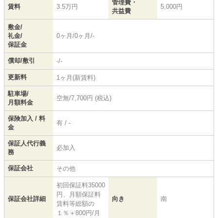
管理費・
賃料
3.5万円
5,000円
共益費
敷金/
礼金/
0ヶ月/0ヶ月/-
保証金
償却/敷引
-/-
更新料
1ヶ月(新賃料)
駐車場/
空無/7,700円 (税込)
月額料金
保険加入 / 料
有 / -
金
保証人代行義
必加入
務
保証会社
その他
初回保証料35000
円、月額保証料
保証会社詳細
向き
南
賃料等総額の
１％＋800円/月