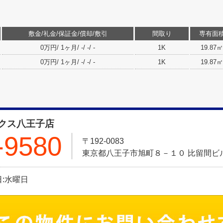
敷金/礼金/保証金/償却/敷引
間取り
専有面
0万円/ 1ヶ月/ -/ -/ -
1K
19.87㎡
0万円/ 1ヶ月/ -/ -/ -
1K
19.87㎡
クス八王子店
-9580
〒192-0083
東京都八王子市旭町８－１０ 比留間ビル
休日:水曜日