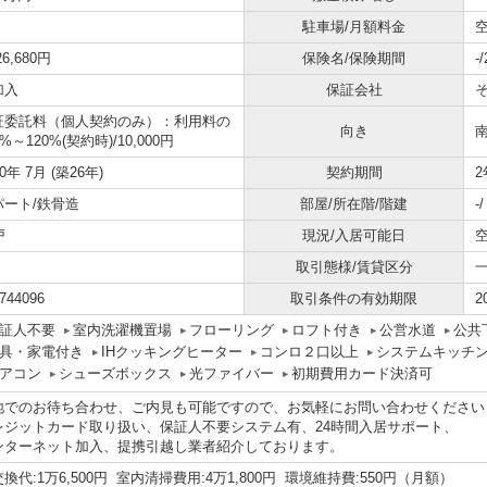
駐車場/月額料金
空
26,680円
保険名/保険期間
-
加入
保証会社
証委託料（個人契約のみ）：利用料の
向き
0%～120%(契約時)/10,000円
00年 7月 (築26年)
契約期間
2
パート/鉄骨造
部屋/所在階/階建
-
戸
現況/入居可能日
取引態様/賃貸区分
744096
取引条件の有効期限
2
証人不要
室内洗濯機置場
フローリング
ロフト付き
公営水道
公共
具・家電付き
IHクッキングヒーター
コンロ２口以上
システムキッチ
アコン
シューズボックス
光ファイバー
初期費用カード決済可
地でのお待ち合わせ、ご内見も可能ですので、お気軽にお問い合わせください
レジットカード取り扱い、保証人不要システム有、24時間入居サポート、
ンターネット加入、提携引越し業者紹介しております。
換代:1万6,500円 室内清掃費用:4万1,800円 環境維持費:550円（月額）