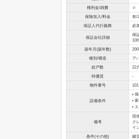
権利金/雑費
-/-
保険加入/料金
有/
保証人代行義務
必
保
保証会社詳細
10
築年月(築年数)
20
種別/構造
ア
総戸数
22
特優賃
-
物件番号
101
保
家
設備条件
エ
現
備考
ク
イ
条件(その他)
鍵交