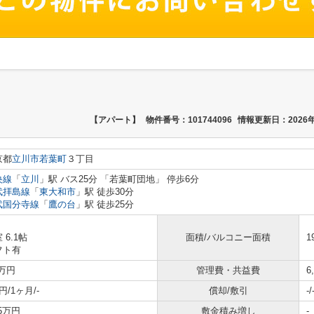
【アパート】
物件番号：101744096
情報更新日：2026年
京都
立川市
若葉町
３丁目
央線
「
立川
」駅 バス25分 「若葉町団地」 停歩6分
武拝島線
「
東大和市
」駅 徒歩30分
武国分寺線
「
鷹の台
」駅 徒歩25分
 6.1帖
面積/バルコニー面積
1
フト有
9万円
管理費・共益費
6
円/1ヶ月/-
償却/敷引
-/
65万円
敷金積み増し
-