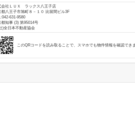
式会社ＬＵＸ ラックス八王子店
京都八王子市旭町８－１０ 比留間ビル3F
:042-631-9580
都知事 (3) 第95014号
公社)全日本不動産協会
このQRコードを読み取ることで、スマホでも物件情報を確認でき