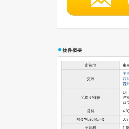
物件概要
所在地
東
中
交通
西
西
1K
間取り/詳細
洋室
ロ
賃料
4.
敷金/礼金/保証金
0万
更新料
1.