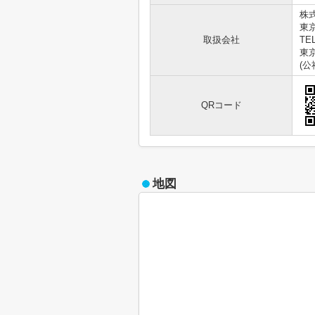
株
東
取扱会社
TEL
東京
(
QRコード
地図