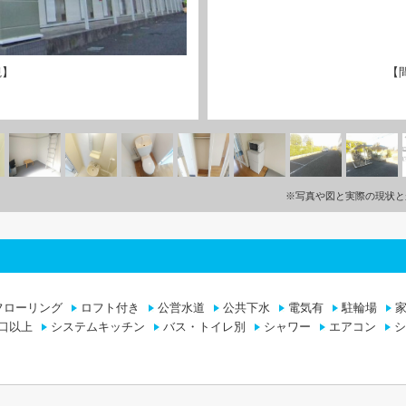
観】
【
※写真や図と実際の現状と
フローリング
ロフト付き
公営水道
公共下水
電気有
駐輪場
口以上
システムキッチン
バス・トイレ別
シャワー
エアコン
シ