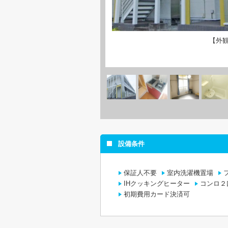
【外
設備条件
保証人不要
室内洗濯機置場
IHクッキングヒーター
コンロ２
初期費用カード決済可