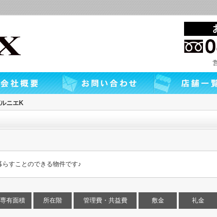
ルニエK
暮らすことのできる物件です♪
専有面積
所在階
管理費・共益費
敷金
礼金