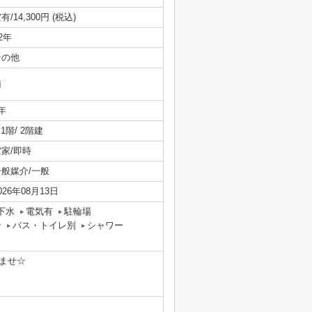
有/14,300円 (税込)
/2年
その他
南
年
/ 1階/ 2階建
空家/即時
一般媒介/一般
026年08月13日
下水
電気有
駐輪場
ン
バス・トイレ別
シャワー
ませ☆