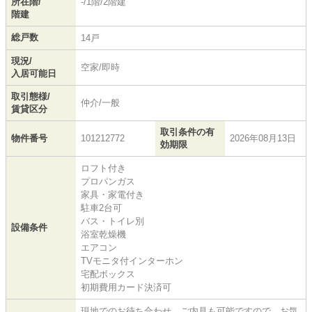
所在階/
-/1階/2階建
階建
総戸数
14戸
現況/
空家/即時
入居可能日
取引態様/
仲介/一般
賃貸区分
取引条件の有
物件番号
101212772
2026年08月13日
効期限
ロフト付き
プロパンガス
家具・家電付き
駐車2台可
バス・トイレ別
設備条件
浴室乾燥機
エアコン
TVモニタ付インターホン
宅配ボックス
初期費用カード決済可
現地でのお待ち合わせ、ご内見も可能ですので、お気