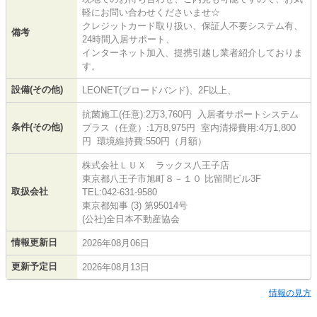
軽にお問い合わせくださいませ☆
クレジットカード取り扱い、保証人不要システム有、
備考
24時間入居サポート、
インターネット加入、提携引越し業者紹介しておりま
す。
設備(その他)
LEONET(ブロードバンド)、2F以上、
抗菌施工(任意):2万3,760円 入居者サポートシステム
条件(その他)
プラス（任意）:1万8,975円 室内清掃費用:4万1,800
円 環境維持費:550円（月額）
株式会社ＬＵＸ ラックス八王子店
東京都八王子市旭町８－１０ 比留間ビル3F
取扱会社
TEL:042-631-9580
東京都知事 (3) 第95014号
(公社)全日本不動産協会
情報更新日
2026年08月06日
更新予定日
2026年08月13日
情報の見方