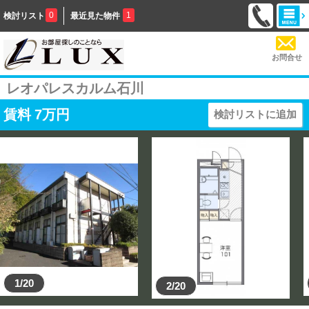
0
1
検討リスト
最近見た物件
お問合せ
レオパレスカルム石川
賃料
7
万円
検討リストに追加
1/20
2/20