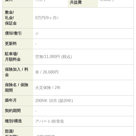
共益費
敷金/
礼金/
0万円/0ヶ月/-
保証金
償却/敷引
-/-
更新料
-
駐車場/
空無/11,000円 (税込)
月額料金
保険加入 / 料
有 / 26,680円
金
保険名 / 保険
火災保険 / 2年
期間
築年月
2005年 10月 (築20年)
契約期間
-
種別/構造
アパート/鉄骨造
部屋/