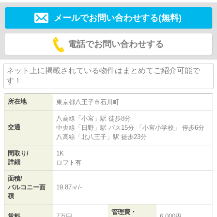
メールでお問い合わせする(無料)
電話でお問い合わせする
ネット上に掲載されている物件はまとめてご紹介可能で
す！
所在地
東京都
八王子市
石川町
八高線
「
小宮
」駅 徒歩8分
交通
中央線
「
日野
」駅 バス15分 「小宮小学校」 停歩6分
八高線
「
北八王子
」駅 徒歩23分
間取り/
1K
詳細
ロフト有
面積/
バルコニー面
19.87㎡/-
積
管理費・
賃料
7万円
6,000円