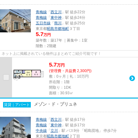
青梅線
「
西立川
」駅 徒歩22分
青梅線
「
東中神
」駅 徒歩24分
五日市線
「
熊川
」駅 徒歩25分
東京都
昭島市
郷地町
３丁目
5.7
万円
築年数：築17年 ｜募集中：
1室
階数：2階建
ネット上に掲載されている物件はまとめてご紹介可能です！
5.7
万
円
(管理費・共益費 2,300円)
敷：0ヶ月｜礼：10万円
所在階：1階
間取り：1DK
面積：30.93㎡
メゾン・ド・プリュネ
賃貸｜アパート
青梅線
「
西立川
」駅 徒歩17分
青梅線
「
東中神
」駅 徒歩17分
中央線
「
立川
」駅 バス9分 「昭島団地」 停歩7分
東京都
昭島市
郷地町
２丁目