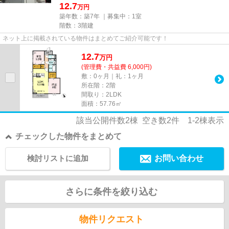
12.7
万円
築年数：築7年 ｜募集中：
1室
階数：3階建
ネット上に掲載されている物件はまとめてご紹介可能です！
12.7
万
円
(管理費・共益費 6,000円)
敷：0ヶ月｜礼：1ヶ月
所在階：2階
間取り：2LDK
面積：57.76㎡
該当公開件数
2
棟 空き数
2
件
1-2
棟表示
チェックした物件をまとめて
検討リストに追加
お問い合わせ
さらに条件を絞り込む
物件リクエスト