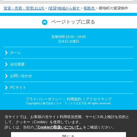
賃貸・売買・管理はLUX
>
(賃貸)地域から探す
>
昭島市
>
郷地町の賃貸物件
ページトップに戻る
営業時間:10:00～19:00
定休日:水曜日
ホーム
会社概要
お問い合わせ
PCサイト
プライバシーポリシー
利用規約
｜アクセスマップ
｜
Copyright(c) 株式会社ＬＵＸ ラックス八王子店 All rights reserved.
当サイトでは、お客様の当サイト利用状況把握、サービス向上検討を目的と
して、クッキー（Cookie）を使用しています。
詳しくは、当社の
「Cookieの取扱いについて」
をご確認ください。
閉じる